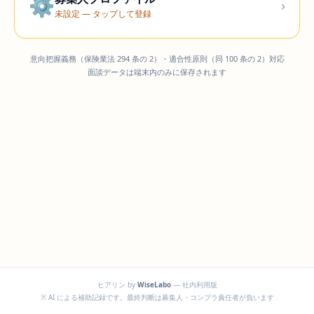
⚙
›
未設定 — タップして登録
意向把握義務（保険業法 294 条の 2）・適合性原則（同 100 条の 2）対応
面談データは端末内のみに保存されます
ヒアリン by
WiseLabo
— 社内利用版
※ AI による補助記録です。最終判断は募集人・コンプラ責任者が負います