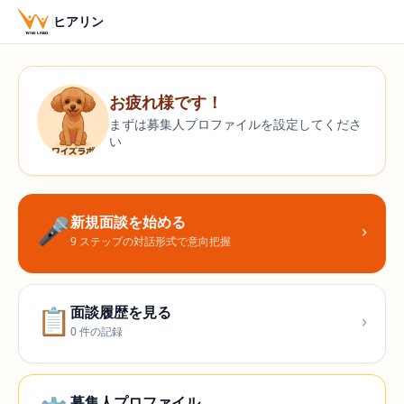
ヒアリン
お疲れ様です
！
まずは募集人プロファイルを設定してくださ
い
🎤
新規面談を始める
›
9 ステップの対話形式で意向把握
📋
面談履歴を見る
›
0 件の記録
募集人プロファイル